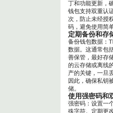
丁和功能更新，
钱包支持双重认证
次，防止未经授
码，避免使用简
定期备份和存
备份钱包数据：
数据。这通常包
善保管，最好存
的云存储或离线
产的关键，一旦
因此，确保私钥
储。
使用强密码和
强密码：设置一
殊字符。定期更