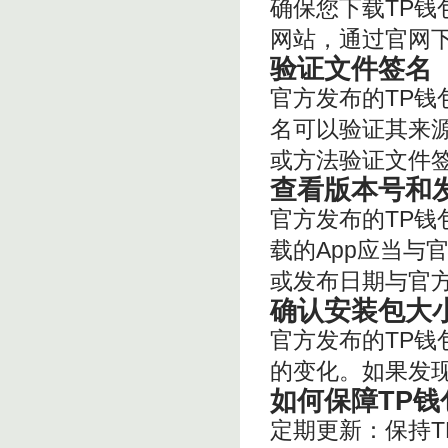
确保您下载TP钱
网站，通过官网下
验证文件签名
官方发布的TP钱
名可以验证其来
或方法验证文件
查看版本号和
官方发布的TP钱
载的App应当与
或发布日期与官方
确认安装包大
官方发布的TP钱
的变化。如果发现
如何保障TP
定期更新：保持T